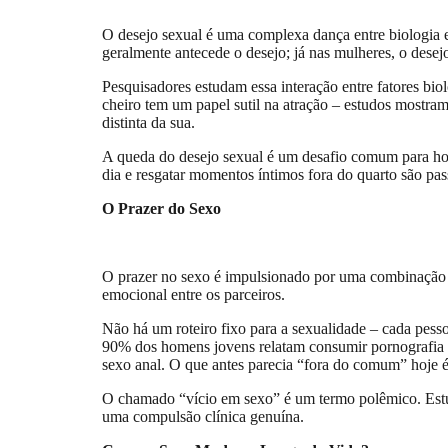
O desejo sexual é uma complexa dança entre biologia e
geralmente antecede o desejo; já nas mulheres, o dese
Pesquisadores estudam essa interação entre fatores bi
cheiro tem um papel sutil na atração – estudos mostram
distinta da sua.
A queda do desejo sexual é um desafio comum para hom
dia e resgatar momentos íntimos fora do quarto são pa
O Prazer do Sexo
O prazer no sexo é impulsionado por uma combinação d
emocional entre os parceiros.
Não há um roteiro fixo para a sexualidade – cada pess
90% dos homens jovens relatam consumir pornografia c
sexo anal. O que antes parecia “fora do comum” hoje é
O chamado “vício em sexo” é um termo polêmico. Estudo
uma compulsão clínica genuína.