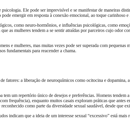
 psicologia. Ele pode ser imprevisível e se manifestar de maneiras dis
jo pode emergir em resposta à conexão emocional, ao toque carinhoso e 
ológicos, como neuro-hormônios, e influências psicológicas, como emo
 que as mulheres tendem a se sentir atraídas por parceiros cujo odor co
ens e mulheres, mas muitas vezes pode ser superada com pequenas mudan
ssos fundamentais para reacender a chama.
e fatores: a liberação de neuroquímicos como ocitocina e dopamina, a
oa tem um repertório único de desejos e preferências. Homens tendem a 
om frequência), enquanto muitos casais exploram práticas que antes 
 reconhecido como parte da diversidade sexual saudável, desde que exi
s indicam que a ideia de um interesse sexual “excessivo” está mais re