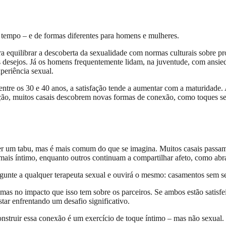
 tempo – e de formas diferentes para homens e mulheres.
ra equilibrar a descoberta da sexualidade com normas culturais sobre
s desejos. Já os homens frequentemente lidam, na juventude, com ansi
periência sexual.
entre os 30 e 40 anos, a satisfação tende a aumentar com a maturidade.
ção, muitos casais descobrem novas formas de conexão, como toques se
r um tabu, mas é mais comum do que se imagina. Muitos casais passam 
 mais íntimo, enquanto outros continuam a compartilhar afeto, como ab
rgunte a qualquer terapeuta sexual e ouvirá o mesmo: casamentos sem s
 mas no impacto que isso tem sobre os parceiros. Se ambos estão satisf
star enfrentando um desafio significativo.
onstruir essa conexão é um exercício de toque íntimo – mas não sexual.