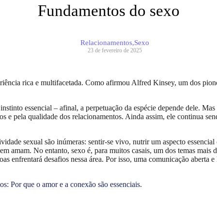
Fundamentos do sexo
Relacionamentos
,
Sexo
23 de fevereiro de 2025
ência rica e multifacetada. Como afirmou Alfred Kinsey, um dos pionei
stinto essencial – afinal, a perpetuação da espécie depende dele. Mas
rnos e pela qualidade dos relacionamentos. Ainda assim, ele continua se
idade sexual são inúmeras: sentir-se vivo, nutrir um aspecto essencial 
em amam. No entanto, sexo é, para muitos casais, um dos temas mais de
 enfrentará desafios nessa área. Por isso, uma comunicação aberta e ho
os: Por que o amor e a conexão são essenciais
.