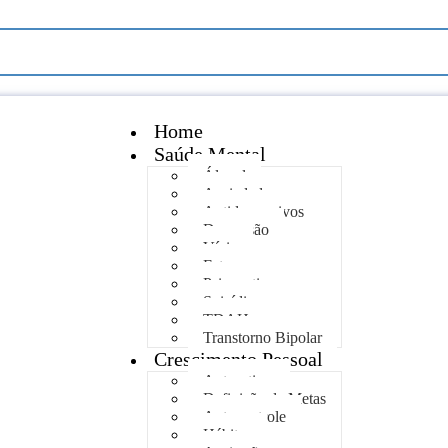
Home
Saúde Mental
Álcool
Ansiedade
Antidepressivos
Depressão
Vício
Estresse
Psicopatia
Suicídio
TDAH
Transtorno Bipolar
Crescimento Pessoal
Autoestima
Definição de Metas
Autocontrole
Hábitos