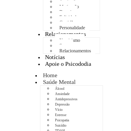
Aceitação
Motivação
Dormir
Felicidade
Gratidão
Personalidade
Relacionamentos
Narcisismo
Sexo
Relacionamentos
Notícias
Apoie o Psicododia
Home
Saúde Mental
Álcool
Ansiedade
Antidepressivos
Depressão
Vício
Estresse
Psicopatia
Suicídio
TDAH