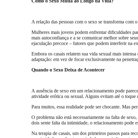
Como o Sexo Muda ao Longo da Vida?
A relação das pessoas com o sexo se transforma com o
Mulheres mais jovens podem enfrentar dificuldades pa
mais autoconfiança e a se comunicar melhor sobre seu
ejaculação precoce – fatores que podem interferir na ex
Embora os casais relatem sua vida sexual mais intensa 
adaptação: em vez de focar exclusivamente na penetra
Quando o Sexo Deixa de Acontecer
A ausência de sexo em um relacionamento pode parece
atividade erótica ou sexual. Alguns evitam até o toque
Para muitos, essa realidade pode ser chocante. Mas pe
O problema não está necessariamente na falta de sexo,
dois sente falta da intimidade, o relacionamento pode e
Na terapia de casais, um dos primeiros passos para rec