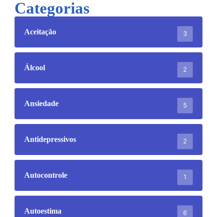
Categorias
Aceitação
3
Álcool
2
Ansiedade
5
Antidepressivos
2
Autocontrole
1
Autoestima
6