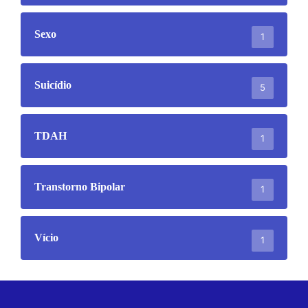
Sexo
1
Suicídio
5
TDAH
1
Transtorno Bipolar
1
Vício
1