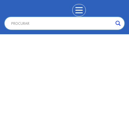
Ansiedade
,
Depressão
,
Saúde do Cérebro e Mais
Ansiedade e depressão sob estresse social e
econômico
Ansiedade
,
Saúde do Cérebro e Mais
,
Saúde Mental
Como acalmar a mente preocupada dando nome às
emoções